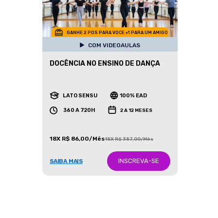
GANHE 2 POS PARA VOCE +1 PARA UM AMIGO
COM VIDEOAULAS
DOCÊNCIA NO ENSINO DE DANÇA
LATO SENSU
100% EAD
360 A 720H
2 A 12 MESES
18X R$ 86,00/Mês
18X R$ 387,00/Mês
INSCREVA-SE
SAIBA MAIS