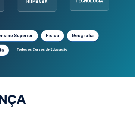
TECNOLOGIA
HUMANAS
Ensino Superior
Física
Geografia
ia
Todos os Cursos de Educação
ANÇA