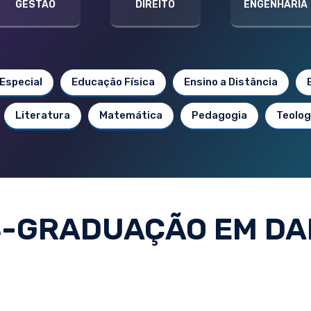
GESTÃO
DIREITO
ENGENHARIA
Especial
Educação Física
Ensino a Distância
Literatura
Matemática
Pedagogia
Teolog
-GRADUAÇÃO EM D