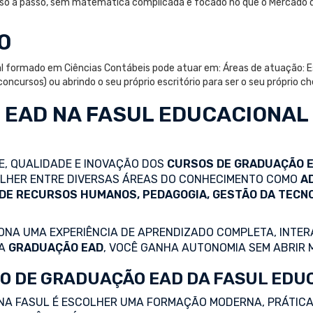
passo a passo, sem matemática complicada e focado no que o Mercado 
O
l formado em Ciências Contábeis pode atuar em: Áreas de atuação: Es
oncursos) ou abrindo o seu próprio escritório para ser o seu próprio ch
 EAD
NA FASUL EDUCACIONAL
DE, QUALIDADE E INOVAÇÃO DOS
CURSOS DE GRADUAÇÃO 
COLHER ENTRE DIVERSAS ÁREAS DO CONHECIMENTO COMO
A
 DE RECURSOS HUMANOS, PEDAGOGIA, GESTÃO DA TECN
NA UMA EXPERIÊNCIA DE APRENDIZADO COMPLETA, INTERA
 A
GRADUAÇÃO EAD
, VOCÊ GANHA AUTONOMIA SEM ABRIR 
O DE GRADUAÇÃO EAD DA FASUL EDU
NA FASUL É ESCOLHER UMA FORMAÇÃO MODERNA, PRÁTICA