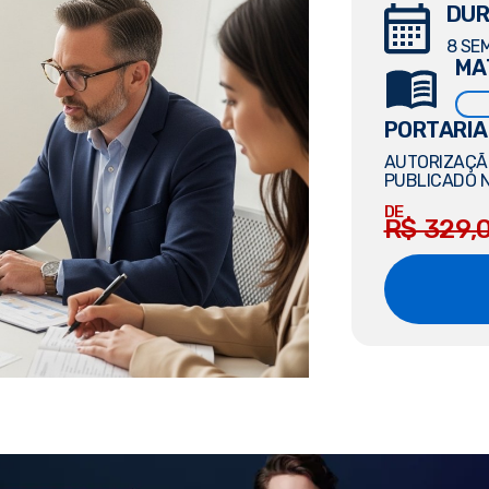
DUR
8 SE
MA
PORTARIA
AUTORIZAÇÃO
PUBLICADO N
DE
R$ 329,