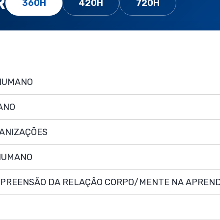
R
360H
420H
720H
 HUMANO
ANO
ANIZAÇÕES
 HUMANO
OMPREENSÃO DA RELAÇÃO CORPO/MENTE NA APREN