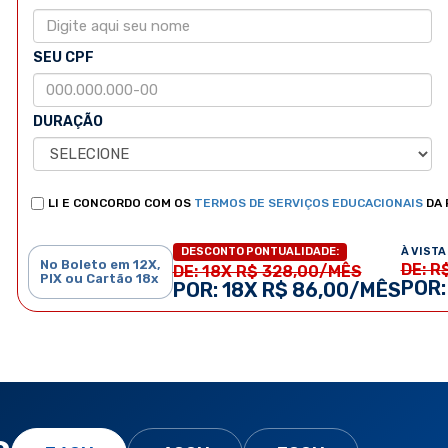
SEU CPF
DURAÇÃO
LI E CONCORDO COM OS
TERMOS DE SERVIÇOS EDUCACIONAIS
DA 
À VISTA 
DESCONTO PONTUALIDADE:
No Boleto em 12X,
DE: R
DE: 18X R$ 328,00/MÊS
PIX ou Cartão 18x
POR:
POR: 18X R$ 86,00/MÊS