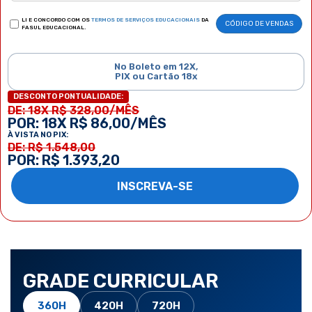
LI E CONCORDO COM OS
TERMOS DE SERVIÇOS EDUCACIONAIS
DA
CÓDIGO DE VENDAS
FASUL EDUCACIONAL.
No Boleto em 12X,
PIX ou Cartão 18x
DESCONTO PONTUALIDADE:
DE: 18X R$ 328,00/MÊS
POR: 18X R$ 86,00/MÊS
À VISTA NO PIX:
DE: R$ 1.548,00
POR: R$ 1.393,20
INSCREVA-SE
GRADE CURRICULAR
360H
420H
720H